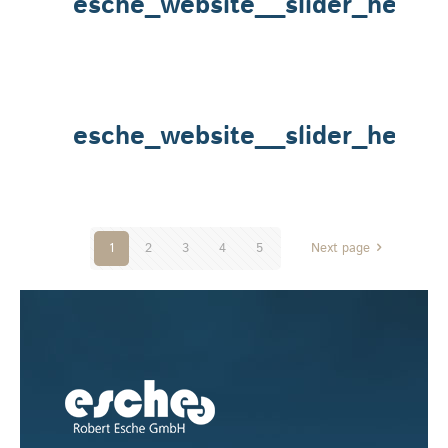
esche_website__slider_heade
esche_website__slider_heade
1
2
3
4
5
Next page